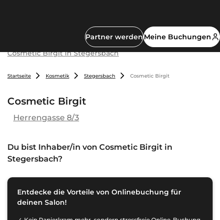
Partner werden
Meine Buchungen
Cosmetic Birgit in Stegersbach
Startseite
Kosmetik
Stegersbach
Cosmetic Birgit
Cosmetic Birgit
Herrengasse 8/3
Du bist Inhaber/in von
Cosmetic Birgit in
Stegersbach
?
Entdecke die Vorteile von Onlinebuchung für
deinen Salon!
Kein Papierkram mehr, sondern stressfreie Online-Buchung